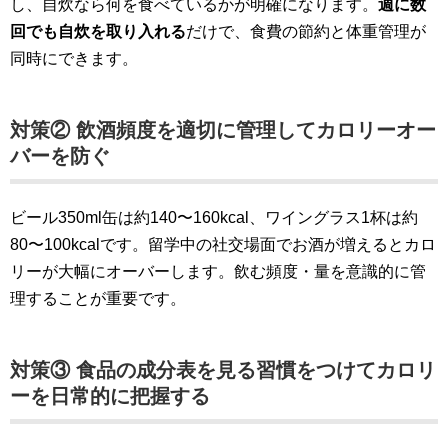
し、自炊なら何を食べているかが明確になります。
週に数
回でも自炊を取り入れる
だけで、食費の節約と体重管理が
同時にできます。
対策② 飲酒頻度を適切に管理してカロリーオー
バーを防ぐ
ビール350ml缶は約140〜160kcal、ワイングラス1杯は約
80〜100kcalです。留学中の社交場面でお酒が増えるとカロ
リーが大幅にオーバーします。飲む頻度・量を意識的に管
理することが重要です。
対策③ 食品の成分表を見る習慣をつけてカロリ
ーを日常的に把握する