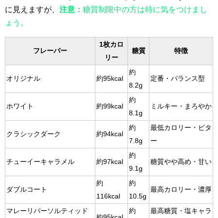
に見えますが、
注意：
糖質制限中の方は特に気をつけまし
ょう。
1枚カロ
フレーバー
糖質
特徴
リー
約
オリジナル
約95kcal
定番・バランス型
8.2g
約
ホワイト
約99kcal
ミルキー・まろやか
8.1g
約
最低カロリー・ビタ
クラシックダーク
約94kcal
7.8g
ー
約
チューイーキャラメル
約97kcal
糖質やや高め・甘い
9.1g
約
約
ダブルコート
最高カロリー・濃厚
116kcal
10.5g
マレーリバーソルティッド
約
最高糖質・塩キャラ
約95kcal