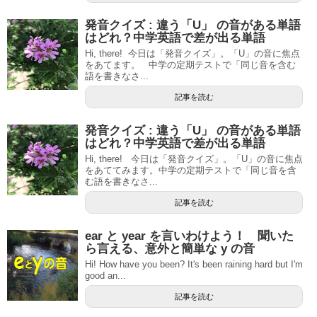
発音クイズ : 違う「U」 の音がある単語
はどれ？中学英語で差が出る単語
Hi, there! 今日は「発音クイズ」。「U」の音に焦点
をあてます。 中学の定期テストで「同じ音を含む
語を書きなさ...
記事を読む
発音クイズ : 違う「U」 の音がある単語
はどれ？中学英語で差が出る単語
Hi, there! 今日は「発音クイズ」。「U」の音に焦点
をあててみます。中学の定期テストで「同じ音を含
む語を書きなさ...
記事を読む
ear と year を言いわけよう！ 聞いた
ら言える、意外と簡単な y の音
Hi! How have you been? It's been raining hard but I'm
good an...
記事を読む