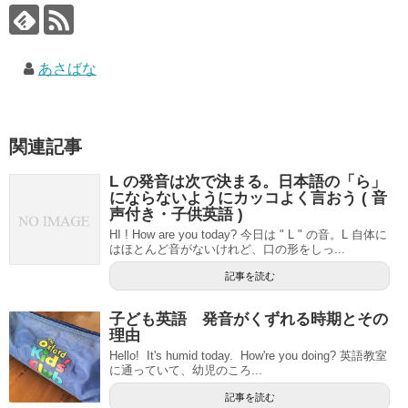
あさばな
関連記事
L の発音は次で決まる。日本語の「ら」
にならないようにカッコよく言おう ( 音
声付き・子供英語 )
HI ! How are you today? 今日は " L " の音。L 自体に
はほとんど音がないけれど、口の形をしっ...
記事を読む
子ども英語 発音がくずれる時期とその
理由
Hello! It's humid today. How're you doing? 英語教室
に通っていて、幼児のころ...
記事を読む