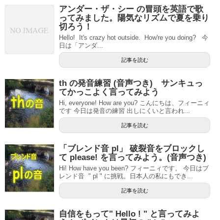
アンダー・ザ・シー の冒頭を英語で歌
ってみました。陽気なリズムで夏を乗り
切ろう！
Hello! It's crazy hot outside. How're you doing? 今
日は「アンダ...
記事を読む
th の発音練習 (音声つき) サンキュっ
てかっこよく言ってみよう
Hi, everyone! How are you? こんにちは、フィーニィ
です 今日は発音の練習 出しにくいと言われ...
記事を読む
「ブレンド音 pl」 破裂音をブロックし
て please! を言ってみよう。(音声つき)
Hi! How have you been? フィーニィです。 今日はブ
レンド音 " pl " に挑戦。日本人の私にもでき...
記事を読む
自信をもって" Hello ! " と言ってみよ