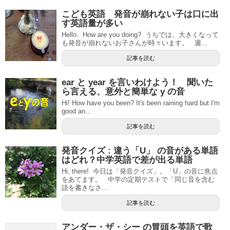
こども英語 発音が崩れない子は口に出
す英語量が多い
Hello. How are you doing? うちでは、大きくなって
も発音が崩れないお子さんが時々います。 週...
記事を読む
ear と year を言いわけよう！ 聞いた
ら言える、意外と簡単な y の音
Hi! How have you been? It's been raining hard but I'm
good an...
記事を読む
発音クイズ : 違う「U」 の音がある単語
はどれ？中学英語で差が出る単語
Hi, there! 今日は「発音クイズ」。「U」の音に焦点
をあてます。 中学の定期テストで「同じ音を含む
語を書きなさ...
記事を読む
アンダー・ザ・シー の冒頭を英語で歌