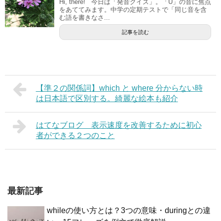
Hi, there! 今日は「発音クイズ」。「U」の音に焦点
をあててみます。中学の定期テストで「同じ音を含
む語を書きなさ...
記事を読む
【準２の関係詞】which と where 分からない時
は日本語で区別する。綺麗な絵本も紹介
はてなブログ 表示速度を改善するために初心
者ができる２つのこと
最新記事
whileの使い方とは？3つの意味・duringとの違