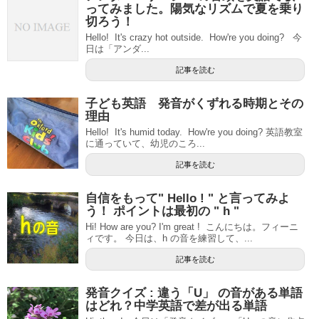
ってみました。陽気なリズムで夏を乗り
切ろう！
Hello! It's crazy hot outside. How're you doing? 今
日は「アンダ...
記事を読む
子ども英語 発音がくずれる時期とその
理由
Hello! It's humid today. How're you doing? 英語教室
に通っていて、幼児のころ...
記事を読む
自信をもって" Hello ! " と言ってみよ
う！ ポイントは最初の " h "
Hi! How are you? I'm great ! こんにちは。フィーニ
ィです。 今日は、h の音を練習して、...
記事を読む
発音クイズ : 違う「U」 の音がある単語
はどれ？中学英語で差が出る単語