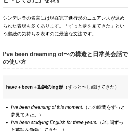
と〜してきた」を表す
シンデレラの名言には現在完了進行形のニュアンスが込め
られた表現も多くあります。「ずっと夢を見てきた」とい
う継続の気持ちを表すのに最適な文法です。
I’ve been dreaming of〜の構造と日常英会話で
の使い方
have＋been＋動詞のing形
（ずっと〜し続けてきた）
I’ve been dreaming of this moment.
（この瞬間をずっと
夢見てきた。）
I’ve been studying English for three years.
（3年間ずっ
と英語を勉強してきた。）