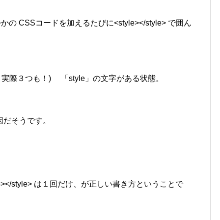
CSSコードを加えるたびに<style></style> で囲ん
 実際３つも！) 「style」の文字がある状態。
因だそうです。
></style> は１回だけ、が正しい書き方ということで