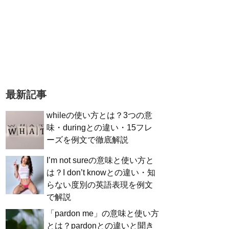
最新記事
whileの使い方とは？3つの意
味・duringとの違い・15フレ
ーズを例文で徹底解説
I’m not sureの意味と使い方と
は？I don’t knowとの違い・知
らない度別の英語表現を例文
で解説
「pardon me」の意味と使い方
とは？pardonとの違いと聞き