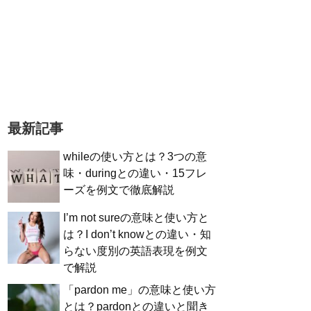
最新記事
whileの使い方とは？3つの意
味・duringとの違い・15フレ
ーズを例文で徹底解説
I’m not sureの意味と使い方と
は？I don’t knowとの違い・知
らない度別の英語表現を例文
で解説
「pardon me」の意味と使い方
とは？pardonとの違いと聞き