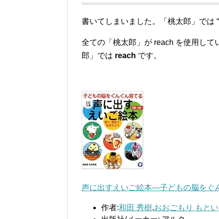
書いてしまいました。「桃太郎」では “r
全ての「桃太郎」が reach を使用
郎」では
reach
です。
声に出すえいご絵本―子どもの脳をぐ
作者:
和田 秀樹
,
おおごもり もとい