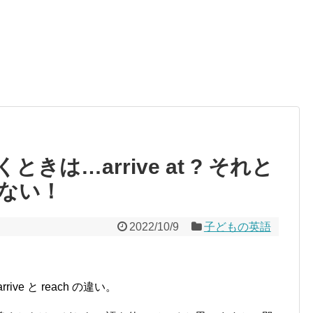
は…arrive at ? それと
迷わない！
2022/10/9
子どもの英語
e と reach の違い。