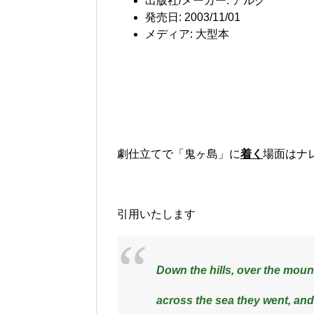
出版社/メーカー:
アルク
発売日:
2003/11/01
メディア:
大型本
劇仕立てで「鬼ヶ島」に
着く
場面はナ
引用いたします
Down the hills, over the moun
across the sea they went, an