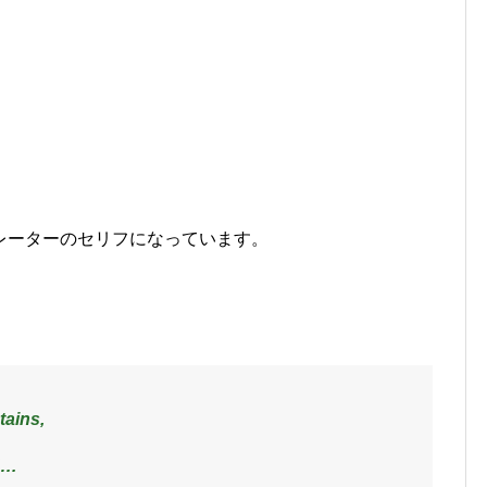
レーターのセリフになっています。
tains,
d…