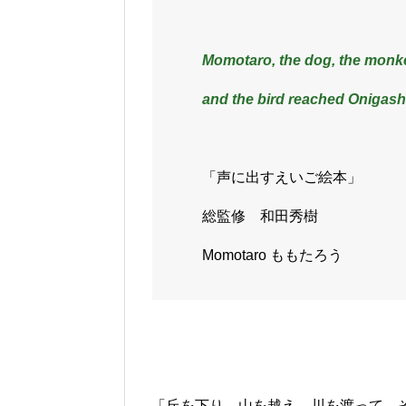
Momotaro, the dog, the monk
and the bird reached Onigash
「声に出すえいご絵本」
総監修 和田秀樹
Momotaro ももたろう
「丘を下り、山を越え、川を渡って…